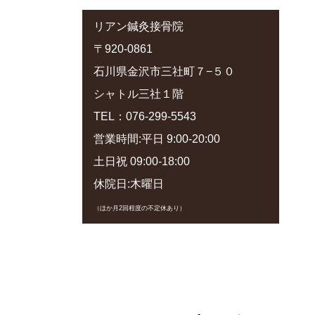
リアン鍼灸接骨院
〒920-0861
石川県金沢市三社町７−５０
シャトル三社１階
TEL：076-299-5543
営業時間:平日 9:00-20:00
土日祝 09:00-18:00
休院日:木曜日
（ほか月2回程度の不定休あり）