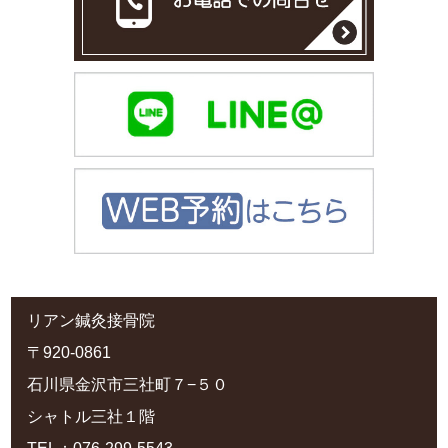
リアン鍼灸接骨院
〒920-0861
石川県金沢市三社町７−５０
シャトル三社１階