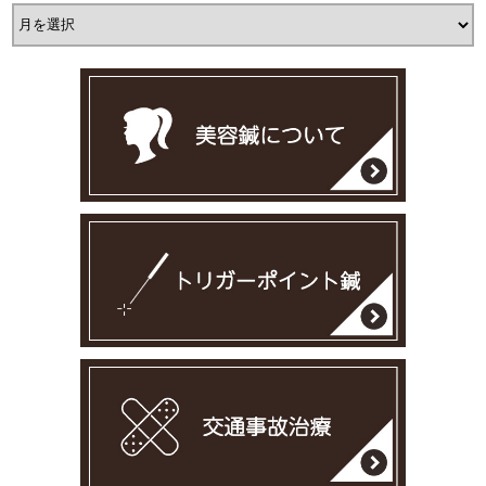
ア
ー
カ
イ
ブ