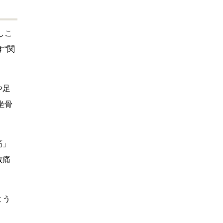
しこ
“関
や足
坐骨
筋」
散痛
よう