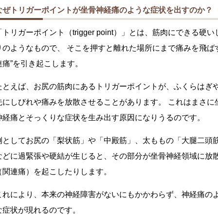
なぜトリガーポイントが坐骨神経痛のような症状を出すのか？
「トリガーポイント（trigger point）」とは、筋肉にできる硬い
りのようなもので、 そこを押すと離れた場所にまで痛みを飛ばす
連痛”を引き起こします。
たとえば、お尻の筋肉にあるトリガーポイントが、ふくらはぎ
先にしびれや痛みを放散させることがあります。 これはまさに
神経痛とそっくりな症状を生み出す原因になりうるのです。
例としてお尻の「梨状筋」や「中殿筋」、太ももの「大腿二頭
などに過緊張や硬結が生じると、その部分が坐骨神経領域に放
（関連痛）を起こしたりします。
これにより、本来の神経障害がないにもかかわらず、神経痛の
な症状が現れるのです。