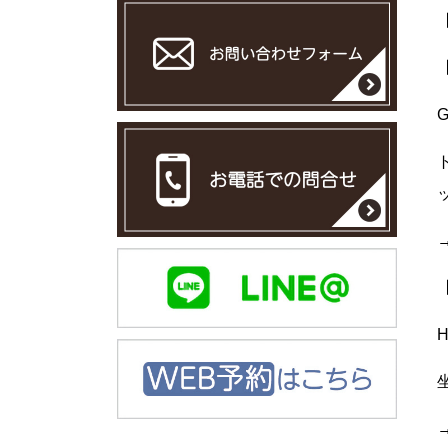
G
→
H
→