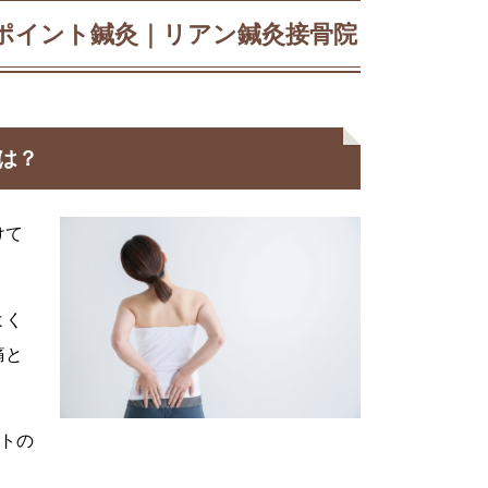
ポイント鍼灸｜リアン鍼灸接骨院
は？
けて
よく
痛と
ントの